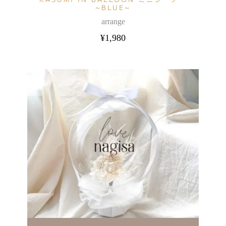
~BLUE~
arrange
¥
1,980