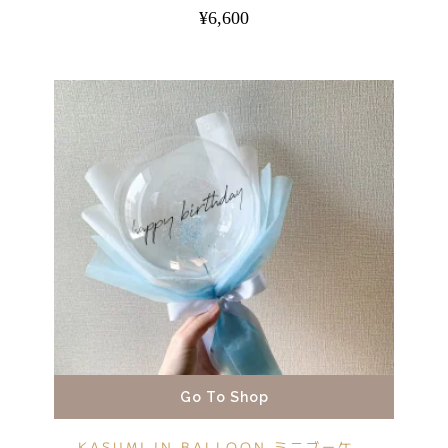
¥
6,600
Go To Shop
KASUMI IN BALLOON ミニブーケ