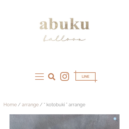
LINE
Home
/
arrange
/ “ kotobuki ” arrange