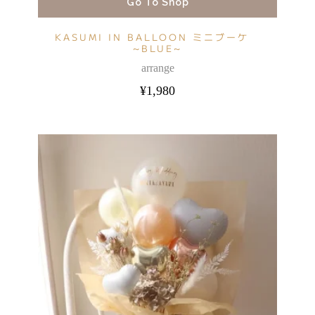
Go To Shop
KASUMI IN BALLOON ミニブーケ
~BLUE~
arrange
¥
1,980