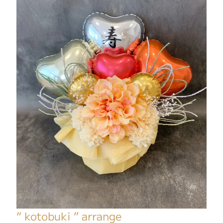
“ kotobuki ” arrange